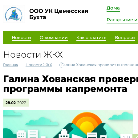
Дома
ООО УК Цемесская
Бухта
Раскрытие 
Новости
О компании
Как оплатить
Вопросы
Новости ЖКХ
—
—
Главная
Новости ЖКХ
Галина Хованская проверит выполне
Галина Хованская прове
программы капремонта
28.02
2022
/
1