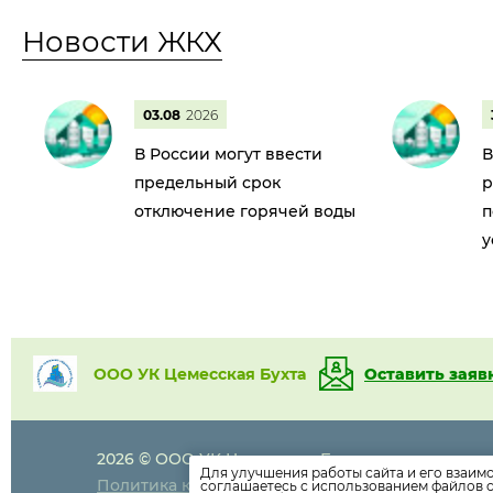
Новости ЖКХ
03.08
2026
В России могут ввести
В
предельный срок
р
отключение горячей воды
п
у
ООО УК Цемесская Бухта
Оставить заяв
2026 © ООО УК Цемесская Бухта
8-8617-72-99-
Для улучшения работы сайта и его взаим
Политика конфиденциальности
соглашаетесь с использованием файлов c